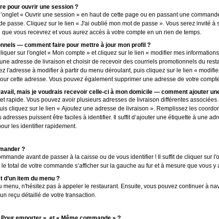
e pour ouvrir une session ?
 l’onglet « Ouvrir une session » en haut de cette page ou en passant une commande
de passe. Cliquez sur le lien « J'ai oublié mon mot de passe ». Vous serez invité à
iel que vous recevrez et vous aurez accès à votre compte en un rien de temps.
els — comment faire pour mettre à jour mon profil ?
e cliquer sur l'onglet « Mon compte » et cliquez sur le lien « modifier mes informatio
une adresse de livraison et choisir de recevoir des courriels promotionnels du rest
 l'adresse à modifier à partir du menu déroulant, puis cliquez sur le lien « modif
e pour cette adresse. Vous pouvez également supprimer une adresse de votre compte
avail, mais je voudrais recevoir celle-ci à mon domicile — comment ajouter u
et rapide. Vous pouvez avoir plusieurs adresses de livraison différentes associée
puis cliquez sur le lien « Ajoutez une adresse de livraison ». Remplissez les coord
dresses puissent être faciles à identifier. Il suffit d’ajouter une étiquette à une 
ur les identifier rapidement.
mmander ?
mmande avant de passer à la caisse ou de vous identifier ! Il suffit de cliquer sur l
 le total de votre commande s’afficher sur la gauche au fur et à mesure que vous y 
t d’un item du menu ?
u menu, n'hésitez pas à appeler le restaurant. Ensuite, vous pouvez continuer à na
 reçu détaillé de votre transaction.
, « Pour emporter », et « Même commande » ?