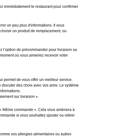
elez immédiatement le restaurant pour confirmer
nir un peu plus d'informations. Il vous
choisir un produit de remplacement, ou
ez l’option de précommander pour livraison ou
e moment où vous aimeriez recevoir votre
i permet de vous offrir un meilleur service.
e discuter des choix avec vos amis. Le système
informations.
aiement sur livraison ».
on « Même commande ». Cela vous amènera à
mmande si vous souhaitez ajouter ou retirer
omme vos allergies alimentaires ou autres