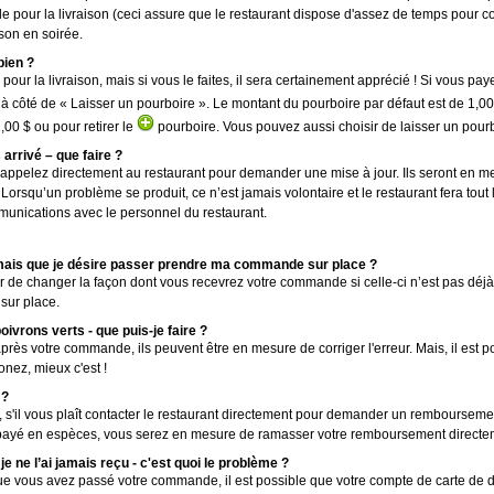
le pour la livraison (ceci assure que le restaurant dispose d'assez de temps pour
son en soirée.
bien ?
ur la livraison, mais si vous le faites, il sera certainement apprécié ! Si vous payez
à côté de « Laisser un pourboire ». Le montant du pourboire par défaut est de 1,00
00 $ ou pour retirer le
pourboire. Vous pouvez aussi choisir de laisser un pourbo
 arrivé – que faire ?
ît appelez directement au restaurant pour demander une mise à jour. Ils seront en 
orsqu’un problème se produit, ce n’est jamais volontaire et le restaurant fera tout
unications avec le personnel du restaurant.
 », mais que je désire passer prendre ma commande sur place ?
 de changer la façon dont vous recevrez votre commande si celle-ci n’est pas déj
sur place.
ivrons verts - que puis-je faire ?
rès votre commande, ils peuvent être en mesure de corriger l'erreur. Mais, il est 
onez, mieux c'est !
 ?
, s'il vous plaît contacter le restaurant directement pour demander un remboursem
ez payé en espèces, vous serez en mesure de ramasser votre remboursement directe
 ne l’ai jamais reçu - c'est quoi le problème ?
e vous avez passé votre commande, il est possible que votre compte de carte de déb