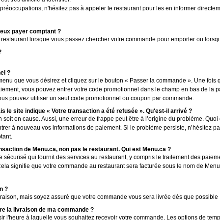
préoccupations, n'hésitez pas à appeler le restaurant pour les en informer directem
 peux payer comptant ?
 restaurant lorsque vous passez chercher votre commande pour emporter ou lorsqu
?
el ?
 menu que vous désirez et cliquez sur le bouton « Passer la commande ». Une fois
iement, vous pouvez entrer votre code promotionnel dans le champ en bas de la pa
vous pouvez utiliser un seul code promotionnel ou coupon par commande.
 le site indique « Votre transaction a été refusée ». Qu'est-il arrivé ?
oit en cause. Aussi, une erreur de frappe peut être à l’origine du problème. Quoi qu’il
rer à nouveau vos informations de paiement. Si le problème persiste, n’hésitez pas
tant.
ansaction de Menu.ca, non pas le restaurant. Qui est Menu.ca ?
curisé qui fournit des services au restaurant, y compris le traitement des paieme
ela signifie que votre commande au restaurant sera facturée sous le nom de Menu
n ?
raison, mais soyez assuré que votre commande vous sera livrée dès que possible 
dre la livraison de ma commande ?
ir l'heure à laquelle vous souhaitez recevoir votre commande. Les options de temp