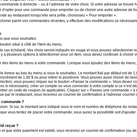
 commande à domicile – ou à l’adresse de votre choix. Si votre adresse se trouve ho
é d’opter pour une commande pour emporter ou de choisir une autre adresse de livrai
e au restaurant lorsqu’elle sera prête, choisissez « Pour emporter ».
isir parmi vos commandes récentes, y effectuer des modifications (si nécessaire),
?
ms que vous souhaitez.
bouton situé à côté de l'item du menu.
 (le cas échéant). Vos choix seront indiqués en rouge et vous pouvez sélectionner vo
 y a plusieurs options à sélectionner pour un item, vous devez continuer à choisir 
er des items du menu à votre commande. Lorsque vous ajoutez des items du menu, v
e livreur au bas du menu si vous le souhaitez. Le montant fixé par défaut est de 1,
crément de 1,00 $ ou pour retirer le pourboire. Vous pouvez aussi choisir de laiss
sélection, vous pouvez cliquer sur le bouton «Passer la commande ». Vous devez c
s si nécessaire), créer un compte ou vous connecter à votre compte si ce n’est déjà
entrer un code de coupon (si applicable). Cliquez sur « Passez une commande » à
 par le restaurant, vous recevrez un courriel de confirmation à l'adresse courriel q
ne commande ?
aison. Si oui, le montant sera indiqué sous le nom et numéro de téléphone du resta
ue vous tentez de placer votre commande, vous aurez la possibilité soit d'ajouter d’
té reçue ?
t que votre paiement est validé, vous recevrez un courriel de confirmation (ou de