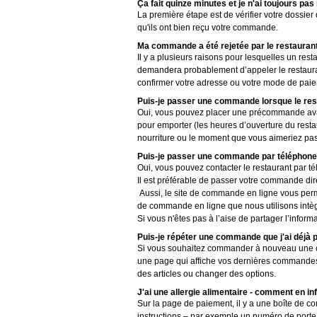
Ça fait quinze minutes et je n'ai toujours pas
La première étape est de vérifier votre dossier
qu'ils ont bien reçu votre commande.
Ma commande a été rejetée par le restaurant
Il y a plusieurs raisons pour lesquelles un res
demandera probablement d’appeler le restauran
confirmer votre adresse ou votre mode de pai
Puis-je passer une commande lorsque le res
Oui, vous pouvez placer une précommande avant
pour emporter (les heures d’ouverture du resta
nourriture ou le moment que vous aimeriez pas
Puis-je passer une commande par téléphone ?
Oui, vous pouvez contacter le restaurant par t
Il est préférable de passer votre commande dire
Aussi, le site de commande en ligne vous perme
de commande en ligne que nous utilisons intègr
Si vous n'êtes pas à l’aise de partager l’informa
Puis-je répéter une commande que j'ai déjà 
Si vous souhaitez commander à nouveau une c
une page qui affiche vos dernières commandes.
des articles ou changer des options.
J'ai une allergie alimentaire - comment en in
Sur la page de paiement, il y a une boîte de 
instructions – par exemple un numéro de porte est