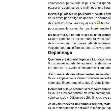
commencent par le délai le plus court disponib
passer une commande le matin pour une livrai
Devrais-je laisser un pourboire ? Si oui, com
Vous n'êtes pas obligé de donner un pourboire po
de crédit, vous pouvez cliquer sur le
bouton 
pour augmenter ce montant par incrément de 1,
Ma nourriture, c'est en retard ou n’est jamais
Si votre commande est en retard, s'il vous pla
de vous donner un nouveau délai de livraison. L
vous demandons d’être courtois dans vos comm
Dépannage
Que faire si j'ai choisi l’option « Livraison
Vous pouvez appeler le restaurant et demander
les chances que votre commande soit toujours 
J'ai commandé des olives vertes au lieu de po
Si vous appelez le restaurant immédiatement ap
votre plat. Encore une fois, plus tôt vous téléph
Comment puis-je obtenir un remboursement
Si vous n'êtes pas satisfait de votre commande
votre carte de crédit ou de débit. Si vous av
Je devais recevoir un remboursement, mais je
Si un remboursement est traité le même jour qu