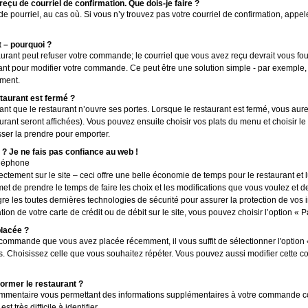
 reçu de courriel de confirmation. Que dois-je faire ?
 de pourriel, au cas où. Si vous n’y trouvez pas votre courriel de confirmation, app
 – pourquoi ?
taurant peut refuser votre commande; le courriel que vous avez reçu devrait vous four
t pour modifier votre commande. Ce peut être une solution simple - par exemple, 
ement.
taurant est fermé ?
 que le restaurant n’ouvre ses portes. Lorsque le restaurant est fermé, vous aur
urant seront affichées). Vous pouvez ensuite choisir vos plats du menu et choisir l
ser la prendre pour emporter.
 Je ne fais pas confiance au web !
éléphone
ctement sur le site – ceci offre une belle économie de temps pour le restaurant et lu
t de prendre le temps de faire les choix et les modifications que vous voulez et d
e les toutes dernières technologies de sécurité pour assurer la protection de vos 
tion de votre carte de crédit ou de débit sur le site, vous pouvez choisir l’option « P
placée ?
ommande que vous avez placée récemment, il vous suffit de sélectionner l'opti
 Choisissez celle que vous souhaitez répéter. Vous pouvez aussi modifier cette co
former le restaurant ?
commentaire vous permettant des informations supplémentaires à votre commande c
 très difficile à identifier.